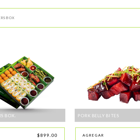
ERS BOX
S BOX.
PORK BELLY BITES
$899.00
AGREGAR