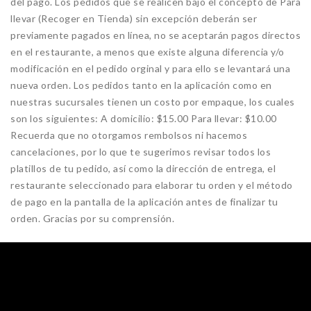
del pago. Los pedidos que se realicen bajo el concepto de Para
llevar (Recoger en Tienda) sin excepción deberán ser
previamente pagados en línea, no se aceptarán pagos directos
en el restaurante, a menos que existe alguna diferencia y/o
modificación en el pedido orginal y para ello se levantará una
nueva orden. Los pedidos tanto en la aplicación como en
nuestras sucursales tienen un costo por empaque, los cuales
son los siguientes: A domicilio: $15.00 Para llevar: $10.00
Recuerda que no otorgamos rembolsos ni hacemos
cancelaciones, por lo que te sugerimos revisar todos los
platillos de tu pedido, así como la dirección de entrega, el
restaurante seleccionado para elaborar tu orden y el método
de pago en la pantalla de la aplicación antes de finalizar tu
orden. Gracias por su comprensión.